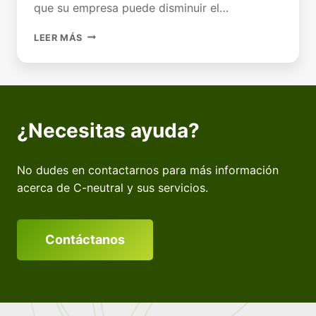
que su empresa puede disminuir el…
¿SU
LEER MÁS
EMPRESA
PAGA
IMPUESTO
AL
CARBONO?
OPTIMÍZALO
¿Necesitas ayuda?
HASTA
UN
30%
No dudes en contactarnos para más información
acerca de C-neutral y sus servicios.
Contáctanos