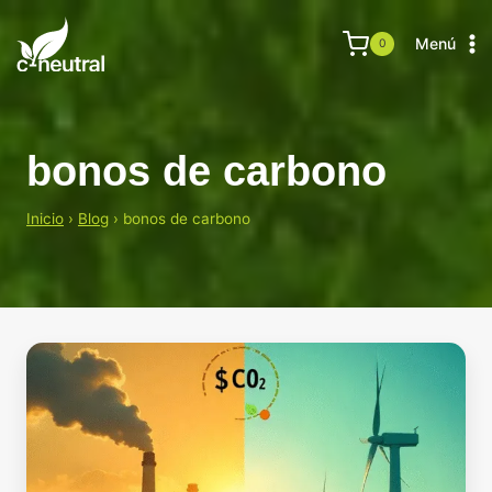
Saltar
al
Menú
0
contenido
bonos de carbono
Inicio
›
Blog
›
bonos de carbono