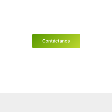
empezar?
 a la acción! Escríbenos y recibe muchas ideas de cómo e
Contáctanos