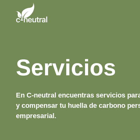
Saltar
al
contenido
Servicios
En C-neutral encuentras servicios para
y compensar tu huella de carbono per
empresarial.