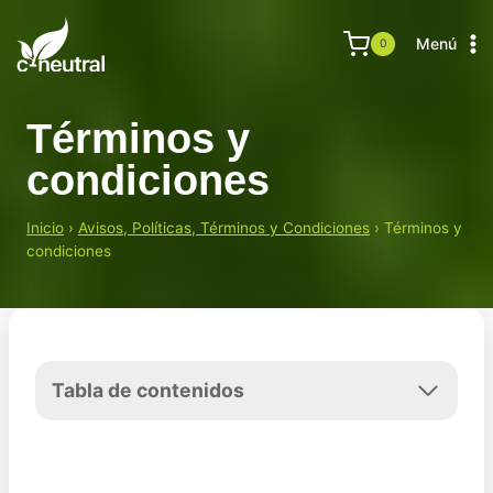
Saltar
al
Menú
0
contenido
Términos y
condiciones
Inicio
›
Avisos, Políticas, Términos y Condiciones
›
Términos y
condiciones
Tabla de contenidos