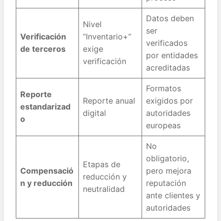
Datos deben
Nivel
ser
Verificación
“Inventario+”
verificados
de terceros
exige
por entidades
verificación
acreditadas
Formatos
Reporte
Reporte anual
exigidos por
estandarizad
digital
autoridades
o
europeas
No
obligatorio,
Etapas de
Compensació
pero mejora
reducción y
n y reducción
reputación
neutralidad
ante clientes y
autoridades