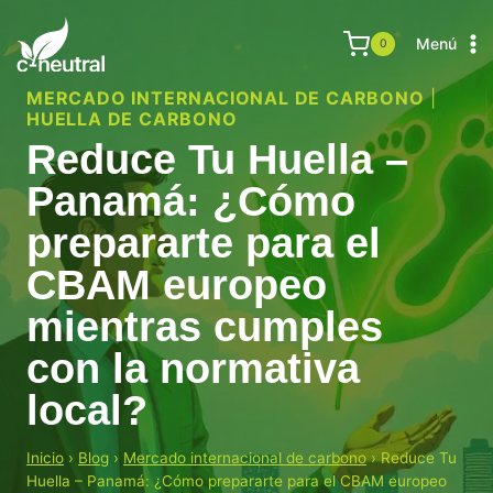
Saltar
al
Menú
0
contenido
MERCADO INTERNACIONAL DE CARBONO
|
HUELLA DE CARBONO
Reduce Tu Huella –
Panamá: ¿Cómo
prepararte para el
CBAM europeo
mientras cumples
con la normativa
local?
Inicio
›
Blog
›
Mercado internacional de carbono
›
Reduce Tu
Huella – Panamá: ¿Cómo prepararte para el CBAM europeo