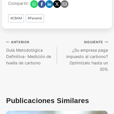
Compartir:
Etiquetas
#
CBAM
#
Panamá
de
la
entrada:
Navegación
ANTERIOR
SIGUIENTE
de
Guía Metodológica
¿Su empresa paga
entradas
Definitiva- Medición de
impuesto al carbono?
huella de carbono
Optimízalo hasta un
30%
Publicaciones Similares